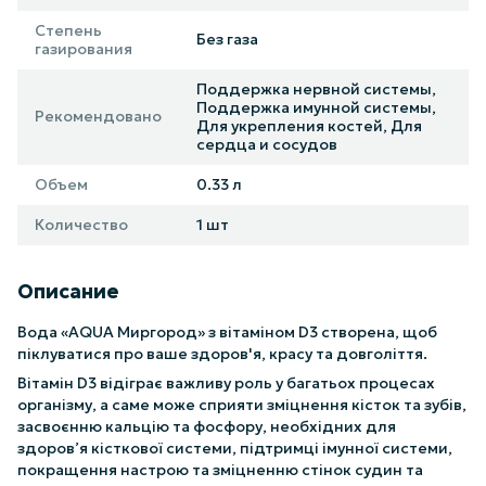
Степень
Без газа
газирования
Поддержка нервной системы
,
Поддержка имунной системы
,
Рекомендовано
Для укрепления костей
,
Для
сердца и сосудов
Объем
0.33 л
Количество
1 шт
Описание
Вода «AQUA Миргород» з вітаміном D3 створена, щоб
піклуватися про ваше здоров'я, красу та довголіття.
Вітамін D3 відіграє важливу роль у багатьох процесах
організму, а саме може сприяти зміцнення кісток та зубів,
засвоєнню кальцію та фосфору, необхідних для
здоров’я кісткової системи, підтримці імунної системи,
покращення настрою та зміцненню стінок судин та