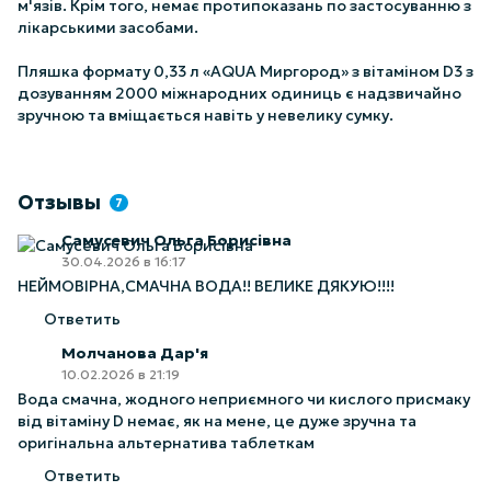
м'язів. Крім того, немає протипоказань по застосуванню з
лікарськими засобами.
Пляшка формату 0,33 л «AQUA Миргород» з вітаміном D3 з
дозуванням 2000 міжнародних одиниць є надзвичайно
зручною та вміщається навіть у невелику сумку.
Отзывы
7
Самусевич Ольга Борисівна
30.04.2026 в 16:17
НЕЙМОВІРНА,СМАЧНА ВОДА!! ВЕЛИКЕ ДЯКУЮ!!!!
Ответить
Молчанова Дар'я
10.02.2026 в 21:19
Вода смачна, жодного неприємного чи кислого присмаку
від вітаміну D немає, як на мене, це дуже зручна та
оригінальна альтернатива таблеткам
Ответить