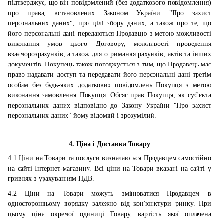
підтверджує, що він повідомлений (без додаткового повідомлення)
про права, встановлених Законом України "Про захист
персональних даних", про цілі збору даних, а також про те, що
його персональні дані передаються Продавцю з метою можливості
виконання умов цього Договору, можливості проведення
взаєморозрахунків, а також для отримання рахунків, актів та інших
документів. Покупець також погоджується з тим, що Продавець має
право надавати доступ та передавати його персональні дані третім
особам без будь-яких додаткових повідомлень Покупця з метою
виконання замовлення Покупця. Обсяг прав Покупця, як суб'єкта
персональних даних відповідно до Закону України "Про захист
персональних даних" йому відомий і зрозумілий.
4. Ціна і Доставка Товару
4.1 Ціни на Товари та послуги визначаються Продавцем самостійно
на сайті Інтернет-магазину. Всі ціни на Товари вказані на сайті у
гривнях з урахуванням ПДВ.
4.2 Ціни на Товари можуть змінюватися Продавцем в
односторонньому порядку залежно від кон'юнктури ринку. При
цьому ціна окремої одиниці Товару, вартість якої оплачена