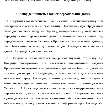
свої зобов'язання, негайно повідомляє про це іншу Сторону.
8. Конфіденційність і захист персональних даних.
8.1. Надаючи свої персональні дані на сайті Інтернет-магазину при
реєстрації або оформленні Замовлення, Покупець надає Продавцеві
свою добровільну згоду на обробку, використання (у тому числі і
передачу) своїх персональних даних, а також вчинення інших дій,
передбачених Законом України «Про захист персональних даних»,
без обмеження терміну дії такої згоди.
Передача персональних
даних Продавцю є добровільною.
8.2. Продавець зобов'язується не розголошувати отриману від
Покупця інформацію. Не вважається порушенням надання
Продавцем інформації контрагентам і третім особам, що діють на
підставі договору з Продавцем, в тому числі і для виконання
зобов'язань перед Покупцем, а також у випадках, коли розкриття
такої інформації встановлено вимогами чинного законодавства
України. 8.3. Покупець несе відповідальність за підтримання своїх
персональних даних в актуальному стані. Продавець не несе
відповідальності за неякісне виконання або невиконання своїх
зобов'язань у зв'язку з неактуальністю інформації про Покупця або