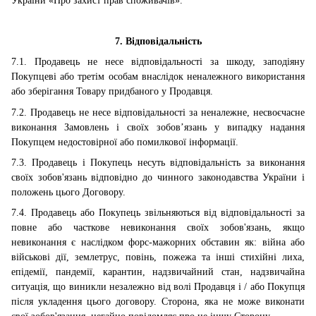
України «Про захист прав споживачів».
7. Відповідальність
7.1. Продавець не несе відповідальності за шкоду, заподіяну
Покупцеві або третім особам внаслідок неналежного використання
або зберігання Товару придбаного у Продавця.
7.2. Продавець не несе відповідальності за неналежне, несвоєчасне
виконання Замовлень і своїх зобов’язань у випадку надання
Покупцем недостовірної або помилкової інформації.
7.3. Продавець і Покупець несуть відповідальність за виконання
своїх зобов'язань відповідно до чинного законодавства України і
положень цього Договору.
7.4. Продавець або Покупець звільняються від відповідальності за
повне або часткове невиконання своїх зобов'язань, якщо
невиконання є наслідком форс-мажорних обставин як: війна або
військові дії, землетрус, повінь, пожежа та інші стихійні лиха,
епідемії, пандемії, карантин, надзвичайний стан, надзвичайна
ситуація, що виникли незалежно від волі Продавця і / або Покупця
після укладення цього договору. Сторона, яка не може виконати