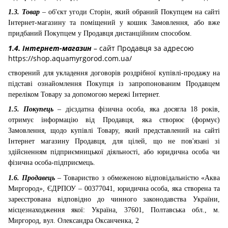
1.3. Товар
– об'єкт угоди Сторін, який обраний Покупцем на сайті
Інтернет-магазину та поміщений у кошик Замовлення, або вже
придбаний Покупцем у Продавця дистанційним способом.
1.4. Інтернет-магазин
– сайт Продавця за адресою
https://shop.aquamyrgorod.com.ua/
створений для укладення договорів роздрібної купівлі-продажу на
підставі ознайомлення Покупця із запропонованим Продавцем
переліком Товару за допомогою мережі Інтернет.
1.5. Покупець
– дієздатна фізична особа, яка досягла 18 років,
отримує інформацію від Продавця, яка створює (формує)
Замовлення, щодо купівлі Товару, який представлений на сайті
Інтернет магазину Продавця, для цілей, що не пов'язані зі
здійсненням підприємницької діяльності, або юридична особа чи
фізична особа-підприємець.
1.6. Продавець
– Товариство з обмеженою відповідальністю «Аква
Миргород», ЄДРПОУ – 00377041, юридична особа, яка створена та
зареєстрована відповідно до чинного законодавства України,
місцезнаходження якої: Україна, 37601, Полтавська обл., м.
Миргород, вул. Олександра Оксанченка, 2