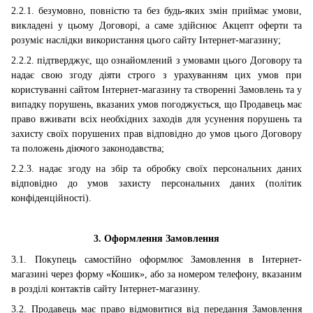
2.2.1. безумовно, повністю та без будь-яких змін приймає умови,
викладені у цьому Договорі, а саме здійснює Акцепт оферти та
розуміє наслідки використання цього
сайту Інтернет-магазину
;
2.2.2. підтверджує, що ознайомлений з умовами цього Договору та
надає свою згоду діяти строго з урахуванням цих умов при
користуванні
сайтом Інтернет-магазину
та створенні Замовлень та у
випадку порушень, вказаних умов погоджується, що Продавець має
право вживати всіх необхідних заходів для усунення порушень та
захисту своїх порушених прав відповідно до умов цього Договору
та положень діючого законодавства;
2.2.3. надає згоду на збір та обробку своїх персональних даних
відповідно до умов захисту персональних даних (політик
конфіденційності).
3. Оформлення Замовлення
3.1. Покупець самостійно оформлює Замовлення в Інтернет-
магазині через форму «Кошик», або за номером телефону, вказаним
в розділі контактів сайту Інтернет-магазину.
3.2. Продавець має право відмовитися від передання Замовлення