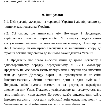
невідповідністю її дійсності.
9. Інші умови
9.1. Цей договір укладено на території України і діє відповідно до
чинного законодавства України.
9.2. Усі спори, що виникають між Покупцем і Продавцем,
вирішуються шляхом переговорів. У випадку недосягнення
врегулювання спірного питання шляхом переговорів, Покупець та/
або Продавець мають право звернутися за вирішенням спору до
судових органів відповідно до чинного законодавства України.
9.3. Продавець має право вносити зміни до цього Договору в
односторонньому порядку, передбаченому п. 5.2.1. Договору.
Продавець
не має зобов’язань повідомляти Покупця про внесення
змін до даного Договору, окрім , як публікувати їх
на сайті
Інтернет-магазину
. Зміни починають діяти з дати публікації.
Покупець зобов’язуєтесь самостійно та регулярно перевіряти
оновлення цих Умов. Покупець усвідомлюєте та погоджуєтеся, що
явне прийняття умов даного Договору та/або використання
сайту
Інтернет-магазину
після дати публікації змін означатиме повну та
безумовну згоду зі зміненими умовами даного Договору.