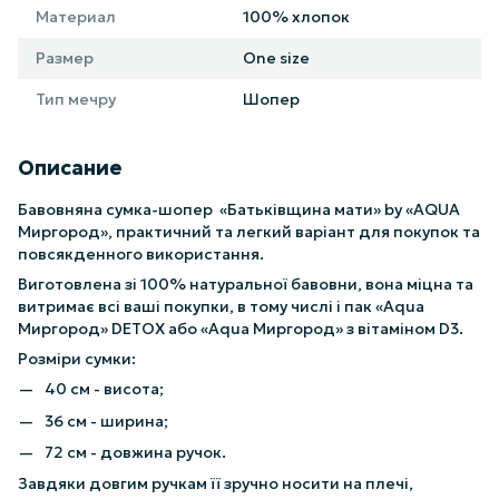
Материал
100% хлопок
Размер
One size
Тип мечру
Шопер
Описание
Бавовняна сумка-шопер «Батьківщина мати» by «AQUA
Миргород», практичний та легкий варіант для покупок та
повсякденного використання.
Виготовлена зі 100% натуральної бавовни, вона міцна та
витримає всі ваші покупки, в тому числі і пак «Aqua
Миргород» DETOX або «Aqua Миргород» з вітаміном D3.
Розміри сумки:
40 см - висота;
36 см - ширина;
72 см - довжина ручок.
Завдяки довгим ручкам її зручно носити на плечі,