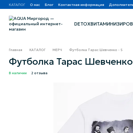
Перейти к основному контенту
КАТАЛОГ
О нас
Блог
Контактная информация
Дополнител
DETOX
ВИТАМИНИЗИРОВ
Главная
КАТАЛОГ
МЕРЧ
Футболка Тарас Шевченко - S
Футболка Тарас Шевченко 
В наличии
2 отзыва