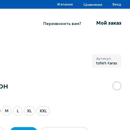
Желания
Вход
Сравнение
Мой заказ
Перезвонить вам?
Артикул
tshirt-taras
рн
M
L
XL
XXL