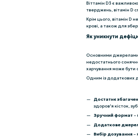
Віттамін D3 є важливою
тверджень, вітамін D с
Крім цього, вітамін D 
крові, а також для збер
Як уникнути дефіци
Основними джерелами ві
недостатнього сонячно
харчування може бути 
Одним із додаткових д
Достатнє збагачен
здоров'я кісток, зуб
Зручний формат
– 
Додаткове джерело
Вибір дозування
– 