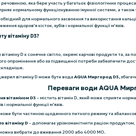
 речовиною, яка бере участь у багатьох фізіологічних процес
прияє нормальному функціонуванню імунної системи, а також б
необхідний для нормального засвоєння та використання кальц
еження здоров'я кісток, зубів і нормальної функції м'язів.
ту вітаміну D3?
таміну D є сонячне світло, окремі харчові продукти та, за по
го опромінення або за підвищеної потреби забезпечити дост
складніше.
жерел вітаміну D може бути вода
AQUA Миргород D3,
збагач
Переваги води AQUA Мир
ня вітаміном D3
– містить вітамін D, який може сприяти нор
ів і нормальної функції м'язів.
може бути частиною щоденного питного режиму та збалансов
 вітаміну D
– допомагає урізноманітнити раціон продуктом, 
можна вибрати до вживання 2000 або 4000 МО.