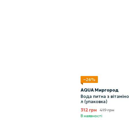
−26%
AQUA Миргород
Вода питна з вітамін
л (упаковка)
312 грн
419 грн
В наявності