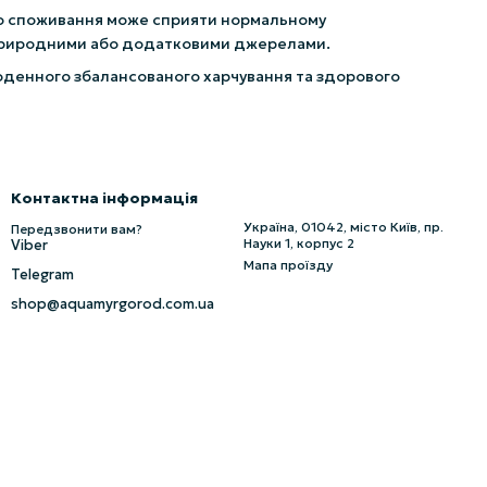
го споживання може сприяти нормальному
о природними або додатковими джерелами.
оденного збалансованого харчування та здорового
Контактна інформація
Україна, 01042, місто Київ, пр.
Передзвонити вам?
Науки 1, корпус 2
Viber
Мапа проїзду
Telegram
shop@aquamyrgorod.com.ua