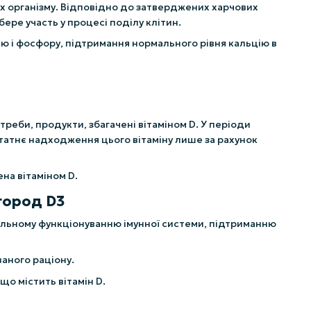
ах організму. Відповідно до затверджених харчових
ере участь у процесі поділу клітин.
ію і фосфору, підтримання нормального рівня кальцію в
треби, продукти, збагачені вітаміном D. У періоди
атнє надходження цього вітаміну лише за рахунок
ена вітаміном D.
город D3
мальному функціонуванню імунної системи, підтриманню
аного раціону.
що містить вітамін D.