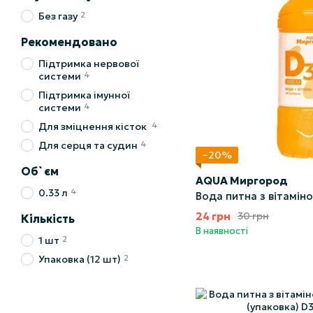
2
Без газу
Рекомендовано
Підтримка нервової
4
системи
Підтримка імунної
4
системи
4
Для зміцнення кісток
4
Для серця та судин
−20%
Об`єм
AQUA Миргород
4
0.33 л
Вода питна з вітамін
24 грн
30 грн
Кількість
В наявності
2
1 шт
2
Упаковка (12 шт)