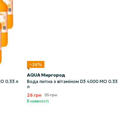
−26%
AQUA Миргород
О 0.33 л
Вода питна з вітаміном D3 4000 МО 0.33
л
26 грн
35 грн
В наявності