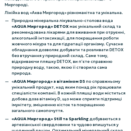
Миргороді.
Лінійка вод «Аква Миргород» різноманітна та унікальна.
Природна мінеральна лікувально-столова вода
«AQUA Миргород» DETOX
має унікальний склад та
рекомендована лікарями для вживання при отруєнні,
алкогольній інтоксикації, для покращення роботи
жовчного міхура та для гідратації організму. Сучасне
обладнання дозволяє добувати та розливати DETOX
без втручання у природний склад. Саме тому,
відкриваючи пляшку DETOX, ви п’єте справжню
природну воду, такою, якою її створила сама
природа.
«
AQUA Миргород» з вітаміном D3
по справжньому
унікальний продукт, над яким понад рік працювали
спеціалісти компанії. В кожній пляшці води міститься
добова доза вітаміну D, що може сприяти підтримці
імунітету, зміцненню кісток та покращенню
загального самопочуття.
«AQUA Миргород» Still та Sparkling
добуваються з
артезіанської свердловини та чудово впишуться у
щоденний раціон. Оптимальний мінеральний склад,