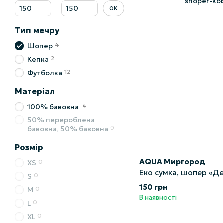
Від Ціна, грн
До Ціна, грн
ОК
Тип мечру
4
Шопер
2
Кепка
12
Футболка
Матеріал
4
100% бавовна
50% перероблена
0
бавовна, 50% бавовна
Розмір
AQUA Миргород
0
XS
Еко сумка, шопер «Д
0
S
150 грн
0
M
В наявності
0
L
0
XL