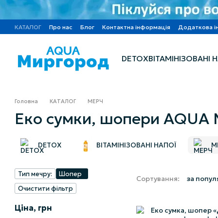
Перейти до основного контенту
КАТАЛОГ
Про нас
Блог
Контактна інформація
Додаткова і
DETOX
ВІТАМІНІЗОВАНІ 
Головна
КАТАЛОГ
МЕРЧ
Еко сумки, шопери AQUA
DETOX
ВІТАМІНІЗОВАНІ НАПОЇ
М
Тип мечру:
Шопер
Сортування:
за попул
Очистити фільтр
Ціна, грн