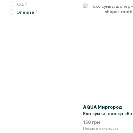
0
XXL
4
One size
AQUA Миргород
Еко сумка, шопер «Ба
150 грн
Немає в наявності