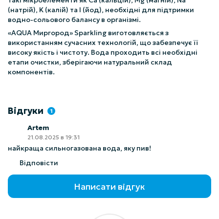
такі мікроелементи як Ca (кальцій), Mg (магній), Na
(натрій), K (калій) та I (йод), необхідні для підтримки
водно-сольового балансу в організмі.
«AQUA Миргород» Sparkling виготовляється з
використанням сучасних технологій, що забезпечує її
високу якість і чистоту. Вода проходить всі необхідні
етапи очистки, зберігаючи натуральний склад
компонентів.
Відгуки
1
Artem
21.08.2025 в 19:31
найкраща сильногазована вода, яку пив!
Відповісти
Написати відгук