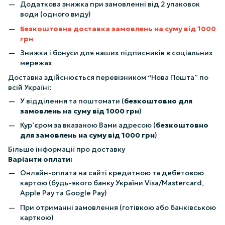
Додаткова знижка при замовленні від 2 упаковок
води (одного виду)
Безкоштовна доставка замовлень на суму від 1000
грн
Знижки і бонуси для наших підписників в соціальних
мережах
Доставка здійснюється перевізником “Нова Пошта” по
всій Україні:
У відділення та поштомати (
безкоштовно для
замовлень на суму від 1000 грн
)
Кур’єром за вказаною Вами адресою (
безкоштовно
для замовлень на суму від 1000 грн
)
Більше інформації про доставку
Варіанти оплати:
Онлайн-оплата на сайті кредитною та дебетовою
картою (будь-якого банку України Visa/Mastercard,
Apple Pay та Google Pay)
При отриманні замовлення (готівкою або банківською
карткою)