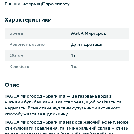
Більше інформації про оплату
Характеристики
Бренд
AQUA Миргород
Рекомендовано
Для гідратації
Об`єм
1 л
Кількість
1 шт
Опис
«AQUA Миргород» Sparkling — це газована вода з
ніжними бульбашками, яка створена, щоб освіжати та
надихати. Вона стане чудовим супутником активного
способу життя та відпочинку.
«AQUA Миргород» Sparkling має освіжаючий ефект, може
стимулювати травлення, та її мінеральний склад містить